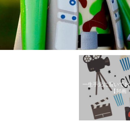
一生手元に置いてお
【邦画