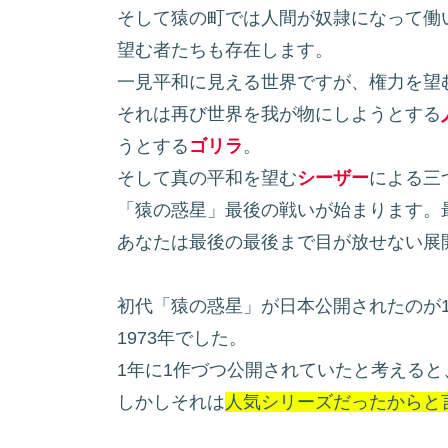
そして猿の町では人間が奴隷になって働
望む者たちも存在します。
一見平和に見える世界ですが、権力を望
それは再び世界を我が物にしようとする
うとする
ゴリラ
。
そして真の平和を望む
シーザー
による三
「猿の惑星」最後の戦いが始まります。
あなたは最後の最後まで目が放せない展
初代「猿の惑星」が日本公開されたのが1
1973年でした。
1年に1作づつ公開されていたと考える
しかしそれは
人気シリーズだったからと