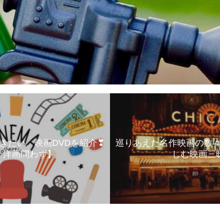
きたい、映画DVDを紹介❣
巡りあえた名作映画の数
 洋画問わず】
しむ映画三