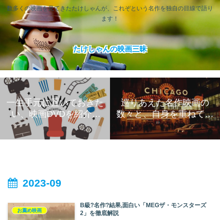
数多くの映画を見てきたたけしゃんが、これぞという名作を独自の目線で語り
ます！
たけしゃんの映画三昧
一生手元に置いておきた
巡りあえた名作映画の
い、映画DVDを紹介❣
数々と、自身を重ねて楽
【邦画 洋画問わず】
しむ映画三昧生活!
2023-09
B級?名作?結果,面白い「MEGザ・モンスターズ
お薦め映画
2」を徹底解説