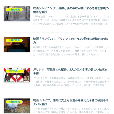
映画シャイニング、孤独と謎の存在が襲い来る恐怖と惨劇の
お薦め映画
物語を解説
1980年公開、ジャック・ニコルソン主演のホラー映画「シャイニング」を
紹介しています。外部から隔離されたホテルで起こる恐怖の惨劇。公開さ
れて40年以上経っても色あせないホラー映画の代表作。興味を持たれたら
覗いてみて下さい。
映画「リング2」、「リング」のもう1つ恐怖の続編3つの魅
お薦め映画
力
映画リング2の魅力を紹介しています。ジャパニーズホラーの金字塔リング
の続編作品です。ただ怖いだけでなく、感動もできる良作です。本記事で
はリング2の魅力を3点紹介しているので是非、覗いてください。
ガリレオ「容疑者ｘの献身」2人の天才学者の悲しい結末を
おすすめ映画DVD
考察
ガリレオシリーズの映画化作品「容疑者xの献身」一風変わり者のガリレオ
（湯川学）が難事件に挑む、ミステリ映画です。本作の容疑者は被害者で
もあり、協力者の存在が大きく関わっています。協力者は天才数学者（石
神）天才同士の対決が見ものです。
映画「ベイブ」仲間に支えられ運命を変えた子豚の物語をネ
お薦め映画
タバレ解説
コメディ映画「ベイブ」の魅力おすすめポイントを紹介しています。主人
公子豚のベイブが織りなす可愛いながらも、運命を変えていく素晴らしい