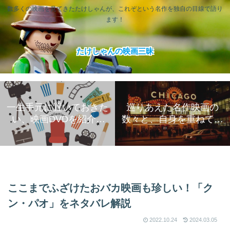
数多くの映画を見てきたたけしゃんが、これぞという名作を独自の目線で語り
ます！
たけしゃんの映画三昧
一生手元に置いておきた
巡りあえた名作映画の
い、映画DVDを紹介❣
数々と、自身を重ねて楽
【邦画 洋画問わず】
しむ映画三昧生活!
ここまでふざけたおバカ映画も珍しい！「ク
ン・パオ」をネタバレ解説
2022.10.24
2024.03.05