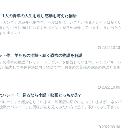
」1人の青年の人生を通し感動を与えた物語
・ガンプ」の紹介記事です。一度は耳にしたことがあるという人は多くい
事がない方に向けにおすすめポイントを含め紹介しています。良かったら
すめポイント
2022.10.13
ット作、羊たちの沈黙へ続く恐怖の物語を解説
」の序章の物語「レッド・ドラゴン」を解説しています。ハンニバル・レ
査官と協力して事件解決に向う物語です。息をのむ緊張の連続の物語と映画
2022.10.05
のパレード」見るなら小説・映画どっちが先?
パレード」の紹介をしています。映画版の紹介になっていますが、ネタバ
沈黙のパレード」に興味があり見てみたい方は是非、覗いてみて下さい。
2022.09.30