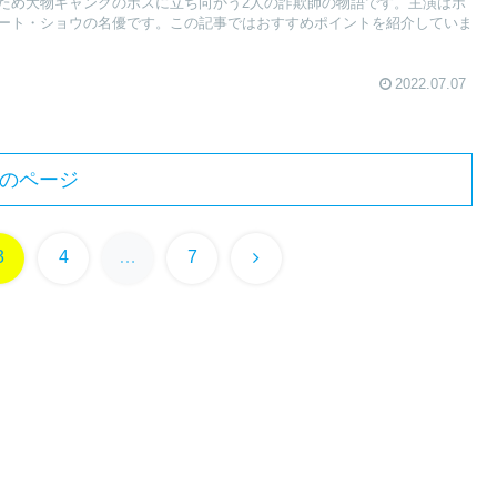
ため大物ギャングのボスに立ち向かう2人の詐欺師の物語です。主演はポ
ート・ショウの名優です。この記事ではおすすめポイントを紹介していま
2022.07.07
のページ
次
3
4
…
7
へ