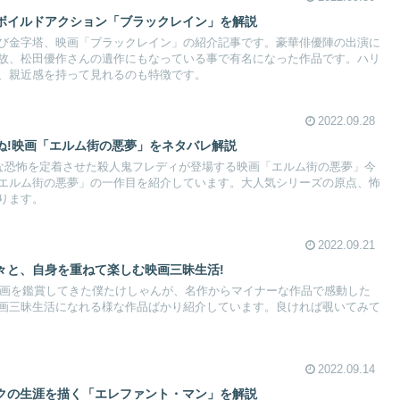
ボイルドアクション「ブラックレイン」を解説
び金字塔、映画「ブラックレイン」の紹介記事です。豪華俳優陣の出演に
故、松田優作さんの遺作にもなっている事で有名になった作品です。ハリ
、親近感を持って見れるのも特徴です。
2022.09.28
ぬ!映画「エルム街の悪夢」をネタバレ解説
んな恐怖を定着させた殺人鬼フレディが登場する映画「エルム街の悪夢」今
エルム街の悪夢」の一作目を紹介しています。大人気シリーズの原点、怖
ります。
2022.09.21
々と、自身を重ねて楽しむ映画三昧生活!
の映画を鑑賞してきた僕たけしゃんが、名作からマイナーな作品で感動した
画三昧生活になれる様な作品ばかり紹介しています。良ければ覗いてみて
2022.09.14
クの生涯を描く「エレファント・マン」を解説