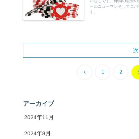
いなしです。仲間の復讐の
ールニューマンそしてロバ
す。
次
前
1
2
へ
アーカイブ
2024年11月
2024年8月