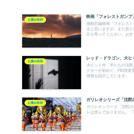
映画「フォレストガンプ
お薦め映画
感動巨編映画「フォレスト
ると思いますが、まだ見た
立ち寄ってください。おす
レッド・ドラゴン、大ヒ
お薦め映画
大ヒット作「羊たちの沈黙
クターが初めて、FBI捜
情報を紹介しています。
ガリレオシリーズ「沈黙
お薦め映画
ガリレオシリーズ「沈黙の
レは含んでおりません。「