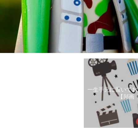
一生手元に置いてお
【邦画