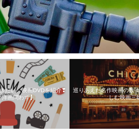
きたい、映画DVDを紹介❣
巡りあえた名作映画の数
 洋画問わず】
しむ映画三