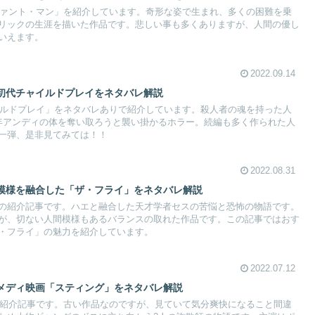
レファント・マン」を紹介しています。奇形な姿で生まれ、多くの困難を乗
リックの生涯を描いた作品です。悲しい事も多くありますが、人間の優し
いえます。
2022.09.14
初代チャイルドプレイをネタバレ解説
ャイルドプレイ」をネタバレありで紹介しています。殺人者の魂を持った人
年アンディの体を奪い取ろうと襲い掛かるホラー。続編も多く作られた人
一弾、是非見てみては！！
2022.08.31
模様を融合した「ザ・フライ」をネタバレ解説
の紹介記事です。ハエと融合した天才学者セスの苦悩と恐怖の物語です。
が、切ない人間模様もあるバランスの取れた作品です。この記事ではおす
・フライ」の魅力を紹介しています。
2022.07.12
メディ映画「スティング」をネタバレ解説
グの紹介記事です。古い作品なのですが、見ていて気分爽快になること間違