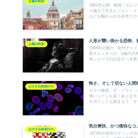
お薦め映画
1981年公開、映画「エ
り越えて生きたジョン・メ
さにも触れられる良作だと
人形が襲い掛かる恐怖、
お薦め映画
1988年公開の「初代チ
形チャッキーが、6歳の少
気シリーズの記念すべき第
怖さ、そして切ない人間
おすすめ映画DVD
ホラー映画「ザ・フライ」
怖いシーンも多々あります
すポイントも踏まえて「ザ
気分爽快、かつ痛快なコ
おすすめ映画DVD
1973年の名作スティン