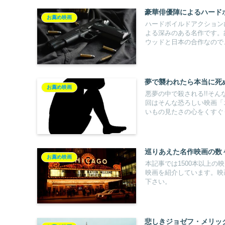
豪華俳優陣によるハード
お薦め映画
ハードボイルドアクション
よる深みのある名作です。
ウッドと日本の合作なので
夢で襲われたら本当に死
お薦め映画
悪夢の中で殺される!!そ
回はそんな恐ろしい映画「
いもの見たさの心をくすぐ
巡りあえた名作映画の数
お薦め映画
本記事では1500本以上
映画を紹介しています。映
下さい。
悲しきジョゼフ・メリッ